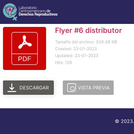
Flyer #6 distributor
Tamaño del archivo: 309.48 KB
Created: 23-01-2023
Updated: 23-01-2023
Hits: 129
DESCARGAR
VISTA PREVIA
© 2023.